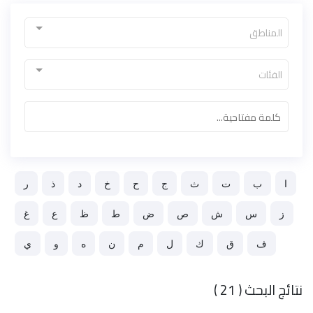
المناطق
الفئات
ﺍ
ﺏ
ﺕ
ﺙ
ﺝ
ﺡ
ﺥ
ﺩ
ﺫ
ﺭ
ﺯ
ﺱ
ﺵ
ﺹ
ﺽ
ﻁ
ﻅ
ﻉ
ﻍ
ﻑ
ﻕ
ﻙ
ﻝ
ﻡ
ﻥ
ﻩ
ﻭ
ﻱ
نتائج البحث ( 21 )