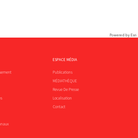
Powered by
Esri
ESPACE MÉDIA
ssement
Publications
MÉDIATHÈQUE
Revue De Presse
es
Localisation
Contact
unaux