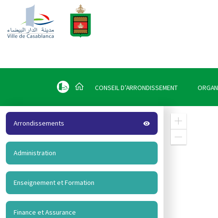
CONSEIL D’ARRONDISSEMENT
ORGAN
Arrondissements
visibility
Zoom
in
Zoom
out
Administration
Enseignement et Formation
Finance et Assurance