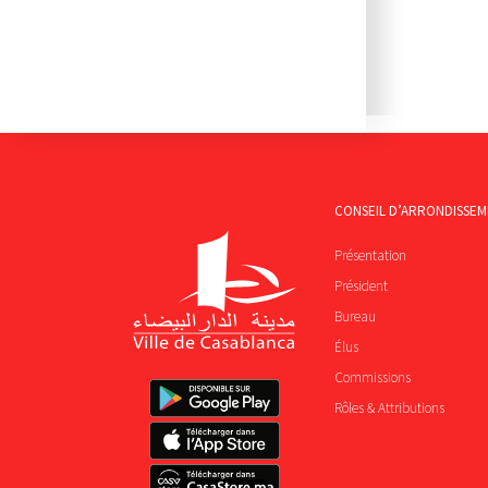
CONSEIL D’ARRONDISSE
Présentation
Président
Bureau
Élus
Commissions
Rôles & Attributions