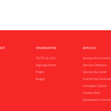
MENT
ORGANISATION
SERVICES
TEXTES & LOIS
Services De L’arrondi
Organigramme
Services Extérieurs
Projets
Services De Garde
Budget
Guichet Des Funérair
Complexe Culturel
Espaces Verts
Équipements Comm