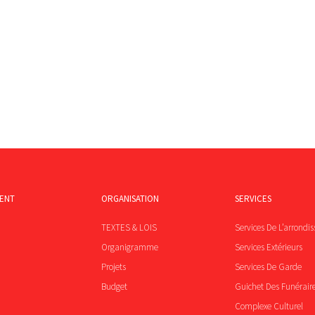
MENT
ORGANISATION
SERVICES
TEXTES & LOIS
Services De L’arrondi
Organigramme
Services Extérieurs
Projets
Services De Garde
Budget
Guichet Des Funérair
Complexe Culturel