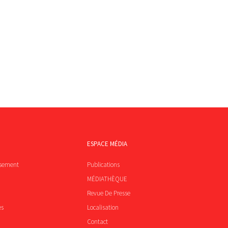
ESPACE MÉDIA
ssement
Publications
MÉDIATHÈQUE
Revue De Presse
es
Localisation
Contact