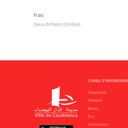
Frais
Deux dirhams (timbre).
CONSEIL D’ARRONDISSE
Présentation
Président
Bureau
Élus
Commissions