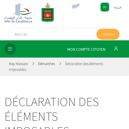
Fr
عربية
UEIL
Chercher
SEIL
ISSEMENT
MON COMPTE CITOYEN
SATION
Hay Hassani
Démarches
Déclaration des éléments
imposables
ICES
 MÉDIA
DÉCLARATION DES
ÉLÉMENTS