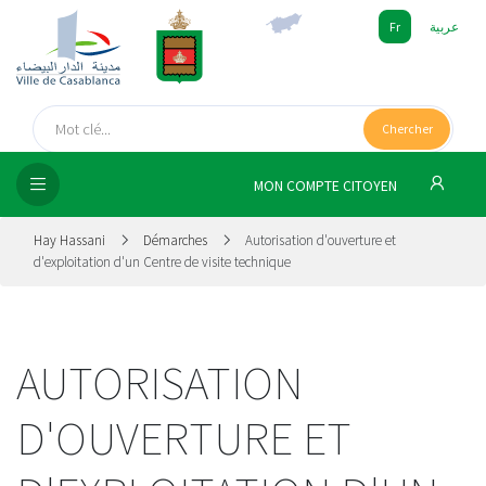
Fr
عربية
UEIL
Chercher
SEIL
ISSEMENT
MON COMPTE CITOYEN
SATION
Hay Hassani
Démarches
Autorisation d'ouverture et
d'exploitation d'un Centre de visite technique
ICES
 MÉDIA
AUTORISATION
D'OUVERTURE ET